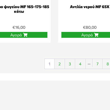
ο ψυγείου MF 165-175-185
Αντλία νερού MF 65X
κάτω
€
16,00
€
80,00
Αγορά
Αγορά
…
1
2
3
4
7
8