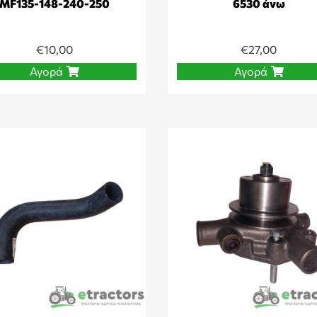
MF135-148-240-250
6530 άνω
€
10,00
€
27,00
Αγορά
Αγορά