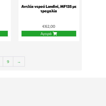
Αντλία νερού Landini, MF135 με
τροχαλία
€
62,00
Αγορά
9
→