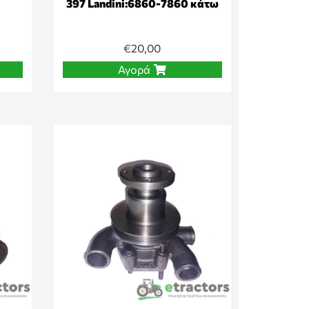
397 Landini:6860-7860 κάτω
€
20,00
Αγορά