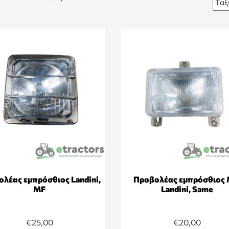
λέας εμπρόσθιος Landini,
Προβολέας εμπρόσθιος 
MF
Landini, Same
€
25,00
€
20,00