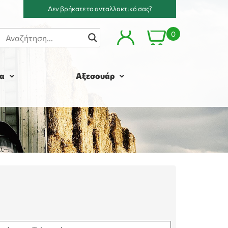
Δεν βρήκατε το ανταλλακτικό σας?
0
α
Αξεσουάρ