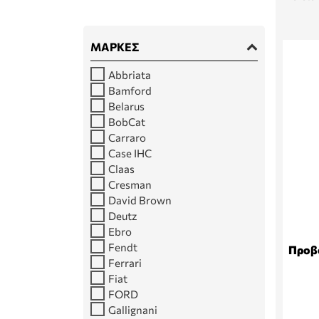
ΜΆΡΚΕΣ
Abbriata
Bamford
Belarus
BobCat
Carraro
Case IHC
Claas
Cresman
David Brown
Deutz
Ebro
Fendt
Προβο
Ferrari
Fiat
FORD
Gallignani