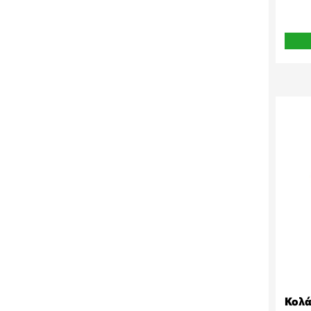
Perkins
Pulmic
Renault
Ruggerini
Same
Shaktiman
Shibaura
Steyr
URSUS
UTB
Valmet
Welger
Yanmar
Zetor
ΙΜΤ
Κολά