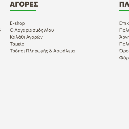
ΑΓΟΡΈΣ
ΠΛ
E-shop
Επικ
6
Ο Λογαριασμός Μου
Πολ
Καλάθι Αγορών
Άρν
Ταμείο
Πολ
Τρόποι Πληρωμής & Ασφάλεια
Όρο
Φόρ