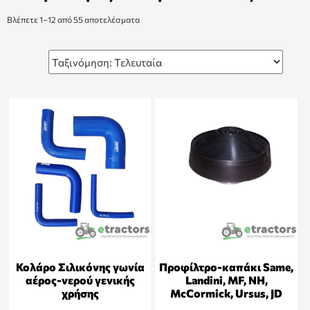
Βλέπετε 1–12 από 55 αποτελέσματα
Κολάρο Σιλικόνης γωνία
Προφίλτρο-καπάκι Same,
αέρος-νερού γενικής
Landini, MF, NH,
χρήσης
McCormick, Ursus, JD