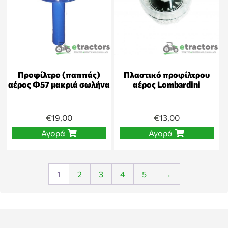
Προφίλτρο (παππάς)
Πλαστικό προφίλτρου
αέρος Φ57 μακριά σωλήνα
αέρος Lombardini
€
19,00
€
13,00
Αγορά
Αγορά
1
2
3
4
5
→