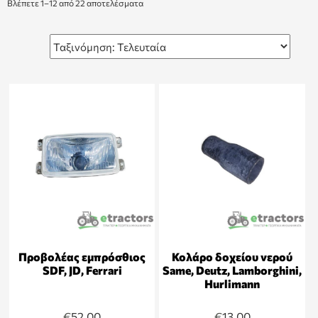
Βλέπετε 1–12 από 22 αποτελέσματα
Προβολέας εμπρόσθιος
Κολάρο δοχείου νερού
SDF, JD, Ferrari
Same, Deutz, Lamborghini,
Hurlimann
€
52,00
€
13,00