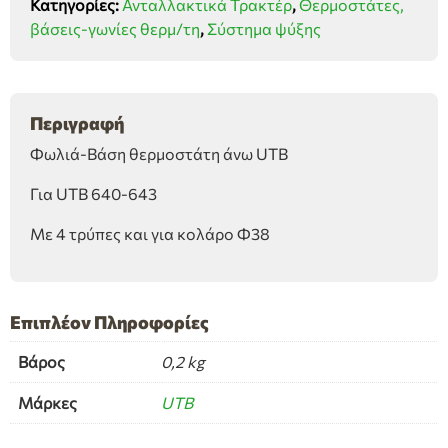
Κατηγορίες:
Ανταλλακτικά Τρακτέρ
,
Θερμοστάτες,
UTB
βάσεις-γωνίες θερμ/τη
,
Σύστημα ψύξης
ποσότητα
Περιγραφή
Φωλιά-Βάση θερμοστάτη άνω UTB
Για UTB 640-643
Με 4 τρύπες και για κολάρο Φ38
Επιπλέον Πληροφορίες
Βάρος
0,2 kg
Μάρκες
UTB