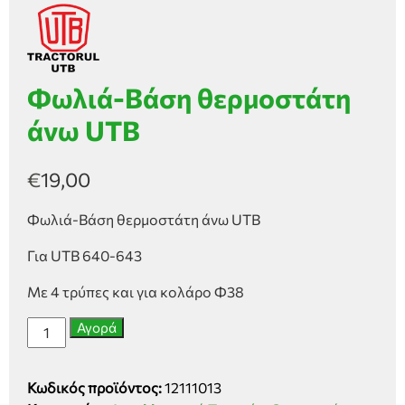
Φωλιά-Βάση θερμοστάτη
άνω UTB
€
19,00
Φωλιά-Βάση θερμοστάτη άνω UTB
Για UTB 640-643
Με 4 τρύπες και για κολάρο Φ38
Φωλιά-
Αγορά
Βάση
θερμοστάτη
Κωδικός προϊόντος:
12111013
άνω