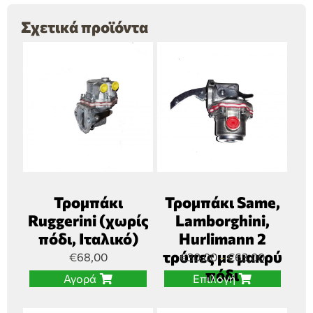
Σχετικά προϊόντα
Τρομπάκι
Τρομπάκι Same,
Ruggerini (χωρίς
Lamborghini,
πόδι, Ιταλικό)
Hurlimann 2
τρύπες με μακρύ
€
68,00
€
30,00
€
63,00
–
πόδι
Αγορά
Επιλογή