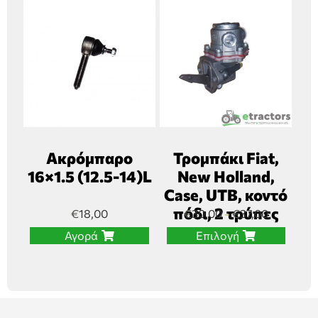
Ακρόμπαρο
Τρομπάκι Fiat,
16×1.5 (12.5-14)L
New Holland,
Case, UTB, κοντό
πόδι, 2 τρύπες
€
18,00
€
30,00
€
37,00
–
Αγορά
Επιλογή