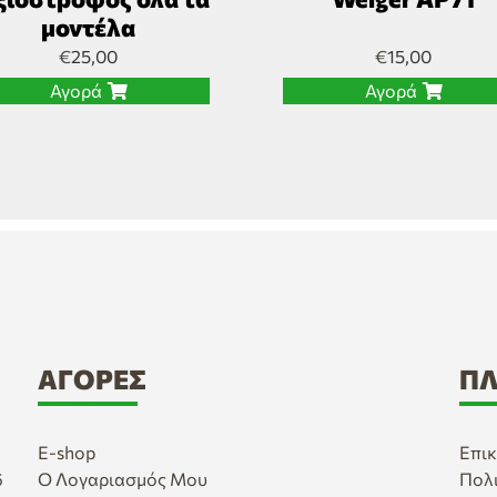
μοντέλα
€
25,00
€
15,00
Αγορά
Αγορά
ΑΓΟΡΈΣ
ΠΛ
E-shop
Επικ
6
Ο Λογαριασμός Μου
Πολ