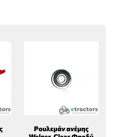
ς
Ρουλεμάν ανέμης
Welger, Claas Φαρδύ