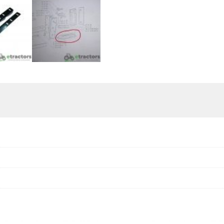
6190-
7100-
7190
ποσότητα