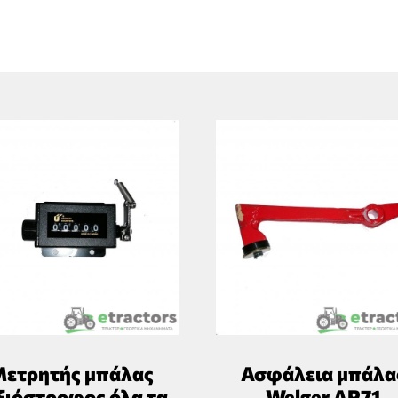
ετρητής μπάλας
Ασφάλεια μπάλα
ξιόστροφος όλα τα
Welger AP71