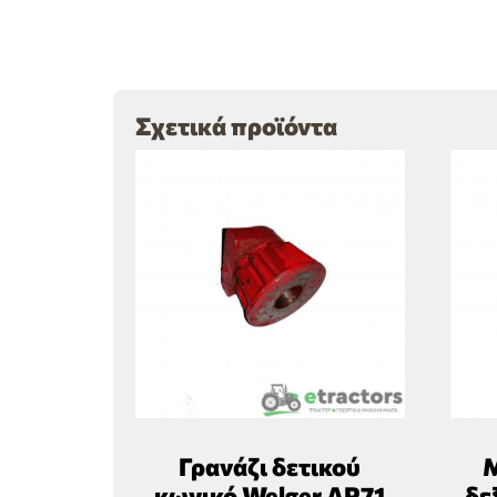
Σχετικά προϊόντα
Γρανάζι δετικού
Μ
κωνικό Welger AP71
δε