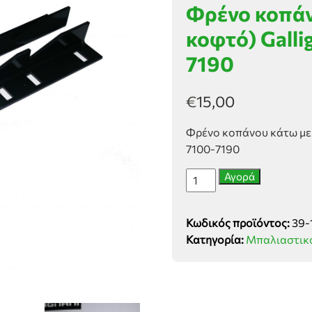
Φρένο κοπάνο
κοφτό) Gall
7190
€
15,00
Φρένο κοπάνου κάτω με δ
7100-7190
Φρένο
Αγορά
κοπάνου
κάτω
Κωδικός προϊόντος:
39-
με
Κατηγορία:
Μπαλιαστικ
δόντι
(όχι
κοφτό)
Gallignani
5690-