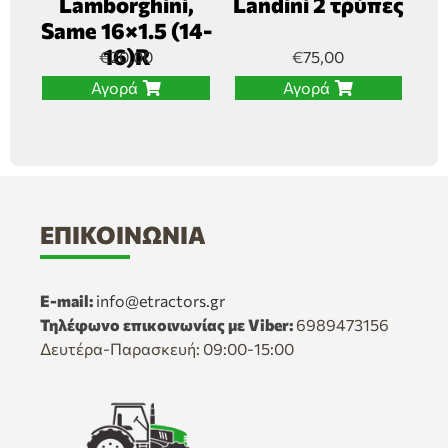
Lamborghini,
Landini 2 τρύπες
Same 16×1.5 (14-
16)R
€
20,00
€
75,00
Αγορά
Αγορά
ΕΠΙΚΟΙΝΩΝΊΑ
E-mail:
info@etractors.gr
Τηλέφωνο επικοινωνίας με Viber:
6989473156
Δευτέρα-Παρασκευή: 09:00-15:00