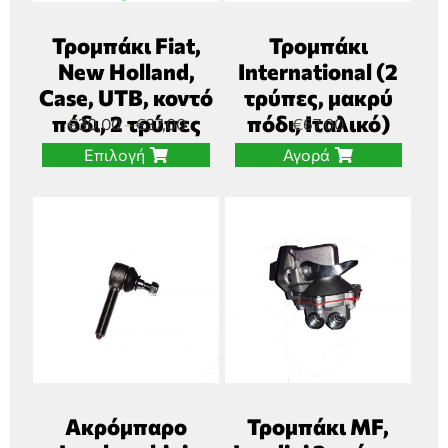
Τρομπάκι Fiat,
Τρομπάκι
New Holland,
International (2
Case, UTB, κοντό
τρύπες, μακρύ
πόδι, 2 τρύπες
πόδι, Ιταλικό)
€
30,00
€
37,00
€
67,00
–
Επιλογή
Αγορά
Ακρόμπαρο
Τρομπάκι MF,