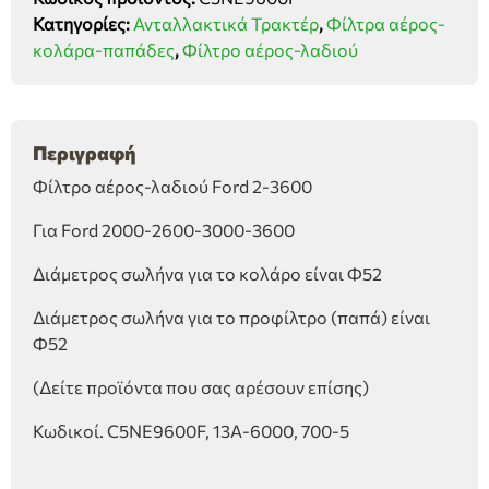
Ford
Κατηγορίες:
Ανταλλακτικά Τρακτέρ
,
Φίλτρα αέρος-
2-
κολάρα-παπάδες
,
Φίλτρο αέρος-λαδιού
3600
ποσότητα
Περιγραφή
Φίλτρο αέρος-λαδιού Ford 2-3600
Για Ford 2000-2600-3000-3600
Διάμετρος σωλήνα για το κολάρο είναι Φ52
Διάμετρος σωλήνα για το προφίλτρο (παπά) είναι
Φ52
(Δείτε προϊόντα που σας αρέσουν επίσης)
Κωδικοί. C5NE9600F, 13Α-6000, 700-5