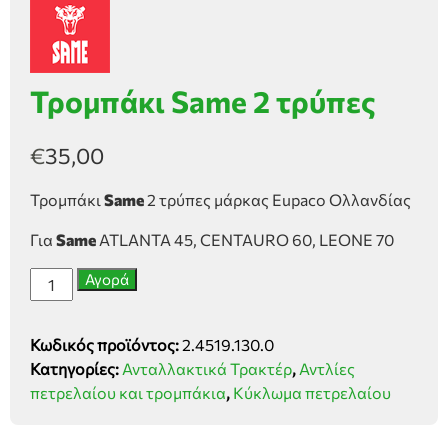
Τρομπάκι Same 2 τρύπες
€
35,00
Τρομπάκι
Same
2 τρύπες μάρκας Eupaco Ολλανδίας
Για
Same
ATLANTA 45, CENTAURO 60, LEONE 70
Τρομπάκι
Αγορά
Same
2
Κωδικός προϊόντος:
2.4519.130.0
τρύπες
Κατηγορίες:
Ανταλλακτικά Τρακτέρ
,
Αντλίες
ποσότητα
πετρελαίου και τρομπάκια
,
Κύκλωμα πετρελαίου