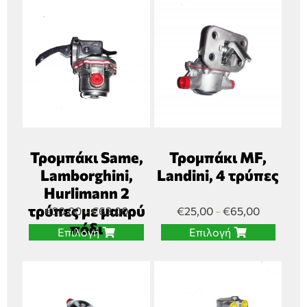
Τρομπάκι Same,
Τρομπάκι MF,
Lamborghini,
Landini, 4 τρύπες
Hurlimann 2
τρύπες με μακρύ
€
30,00
€
63,00
€
25,00
€
65,00
–
–
πόδι
Επιλογή
Επιλογή