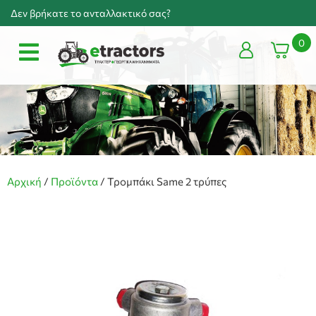
Δεν βρήκατε το ανταλλακτικό σας?
0
Αρχική
/
Προϊόντα
/
Τρομπάκι Same 2 τρύπες