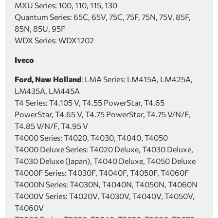
MXU Series: 100, 110, 115, 130
Quantum Series: 65C, 65V, 75C, 75F, 75N, 75V, 85F,
85N, 85U, 95F
WDX Series: WDX1202
Iveco
Ford, New Holland
: LMA Series: LM415A, LM425A,
LM435A, LM445A
T4 Series: T4.105 V, T4.55 PowerStar, T4.65
PowerStar, T4.65 V, T4.75 PowerStar, T4.75 V/N/F,
T4.85 V/N/F, T4.95 V
T4000 Series: T4020, T4030, T4040, T4050
T4000 Deluxe Series: T4020 Deluxe, T4030 Deluxe,
T4030 Deluxe (Japan), T4040 Deluxe, T4050 Deluxe
T4000F Series: T4030F, T4040F, T4050F, T4060F
T4000N Series: T4030N, T4040N, T4050N, T4060N
T4000V Series: T4020V, T4030V, T4040V, T4050V,
T4060V