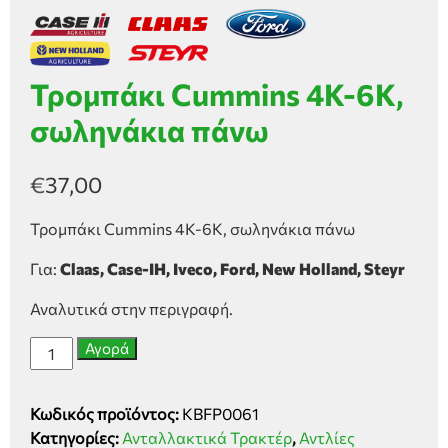
Τρομπάκι Cummins 4K-6K,
σωληνάκια πάνω
€
37,00
Τρομπάκι Cummins 4K-6K, σωληνάκια πάνω
Για:
Claas, Case-IH,
Iveco,
Ford, New Holland, Steyr
Αναλυτικά στην περιγραφή.
Τρομπάκι
Αγορά
Cummins
4K-
Κωδικός προϊόντος:
KBFP0061
6K,
Κατηγορίες:
Ανταλλακτικά Τρακτέρ
,
Αντλίες
σωληνάκια