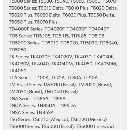
T5000 Series: T5030, T5040, T5050, T5060, T5070
T6000 Series: T6010 Delta, T6010 Plus, T6020 Delta,
T6020 Plus, T6030 Delta, T6030 Plus, T6050 Delta,
T6050 Plus, T6070 Plus
TD4000F Series: TD4020F, TD4030F, TD4040F
TD5 Series: TD5.105, TD5.115, TD5.85, TD5.95
TD5000 Series: TD5010, TD5020, TD5030, TD5040,
TD5050
TK Series: TK4020F, TK4020V, TK4030, TK4030F,
TK4030V, TK4040, TK4040M, TK4050, TK4050M,
TK4060
TLA Series: TL100A, TL70A, TL80A, TL90A
TM Brasil Series: TM7010 (Brasil), TM7020 (Brasil),
TM7030 (Brasil), TM7040 (Brasil)
TNA Series: TN85A, TN95A
TNDA Series: TN85DA, TN95DA
TNSA Series: TN85SA
TS6 Series: TS6.110 (Mexico), TS6.120 (Mexico)
TS6000 Series: TS6000 (Brasil), TS6000 (Inter. incl.