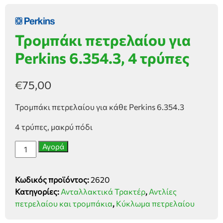
Τρομπάκι πετρελαίου για
Perkins 6.354.3, 4 τρύπες
€
75,00
Τρομπάκι πετρελαίου για κάθε Perkins 6.354.3
4 τρύπες, μακρύ πόδι
Τρομπάκι
Αγορά
πετρελαίου
για
Κωδικός προϊόντος:
2620
Perkins
Κατηγορίες:
Ανταλλακτικά Τρακτέρ
,
Αντλίες
6.354.3,
πετρελαίου και τρομπάκια
,
Κύκλωμα πετρελαίου
4
τρύπες