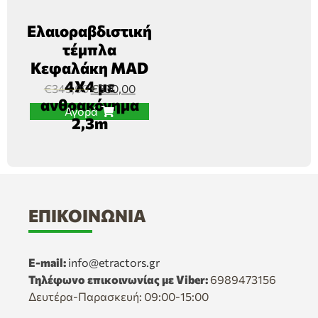
Ελαιοραβδιστική
τέμπλα
Κεφαλάκη MAD
4Χ4 με
€
345,00
€
330,00
ανθρακόνημα
Αγορά
2,3m
ΕΠΙΚΟΙΝΩΝΊΑ
E-mail:
info@etractors.gr
Τηλέφωνο επικοινωνίας με Viber:
6989473156
Δευτέρα-Παρασκευή: 09:00-15:00