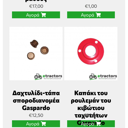
€
17,00
€
1,00
Αγορά
Αγορά
Δαχτυλίδι-τάπα
Καπάκι του
σποροδιανομέα
ρουλεμάν του
Gaspardo
κιβώτιου
ταχυτήτων
€
12,50
€
23,50
Gaspardo
Αγορά
Αγορά