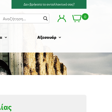
Δεν βρήκατε το ανταλλακτικό σας?
0
α
Αξεσουάρ
λίας