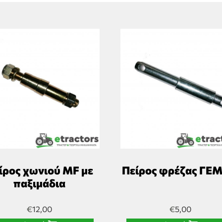
ίρος χωνιού MF με
Πείρος φρέζας ΓΕ
παξιμάδια
€
12,00
€
5,00