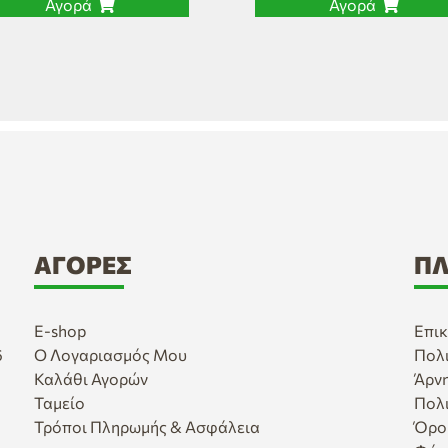
Αγορά
Αγορά
ΑΓΟΡΈΣ
ΠΛ
E-shop
Επικ
6
Ο Λογαριασμός Μου
Πολ
Καλάθι Αγορών
Άρν
Ταμείο
Πολ
Τρόποι Πληρωμής & Ασφάλεια
Όρο