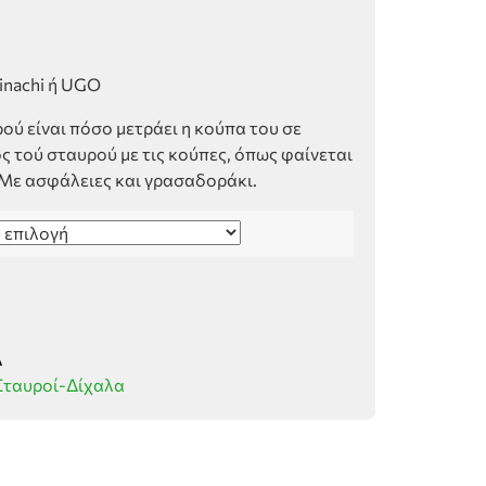
Binachi ή UGO
ού είναι πόσο μετράει η κούπα του σε
ος τού σταυρού με τις κούπες, όπως φαίνεται
Με ασφάλειες και γρασαδοράκι.
Δ
Σταυροί-Δίχαλα