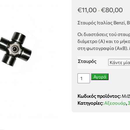
€
11,00
€
80,00
–
Σταυρός Ιταλίας Benzi, 
Οι διαστάσεις τού σταυρ
διάμετρο (Α) και το μήκ
στη φωτογραφία (ΑxB). 
Σταυρός
Σταυρός
Αγορά
Ιταλίας
ποσότητα
Κωδικός προϊόντος:
Μ/
Κατηγορίες:
Αξεσουάρ
,