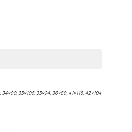
, 34×90, 35×106, 35×94, 36×89, 41×118, 42×104