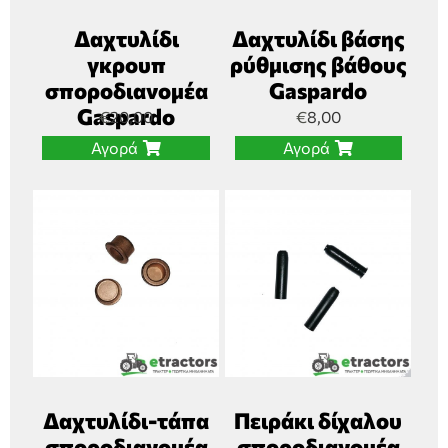
Δαχτυλίδι
Δαχτυλίδι βάσης
γκρουπ
ρύθμισης βάθους
σποροδιανομέα
Gaspardo
Gaspardo
€
20,00
€
8,00
Αγορά
Αγορά
Δαχτυλίδι-τάπα
Πειράκι δίχαλου
σποροδιανομέα
σποροδιανομέα