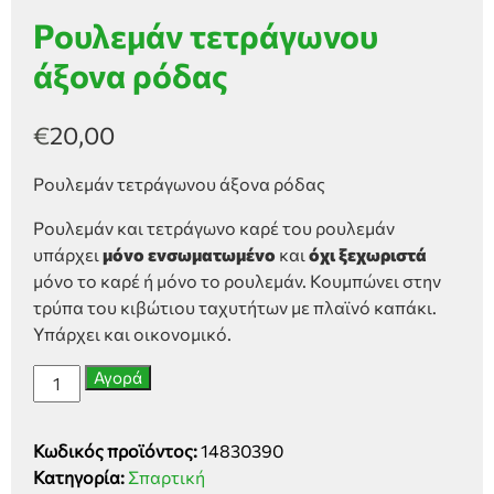
Ρουλεμάν τετράγωνου
άξονα ρόδας
€
20,00
Ρουλεμάν τετράγωνου άξονα ρόδας
Ρουλεμάν και τετράγωνο καρέ του ρουλεμάν
υπάρχει
μόνο ενσωματωμένο
και
όχι
ξεχωριστά
μόνο το καρέ ή μόνο το ρουλεμάν. Κουμπώνει στην
τρύπα του κιβώτιου ταχυτήτων με πλαϊνό καπάκι.
Υπάρχει και οικονομικό.
Ρουλεμάν
Αγορά
τετράγωνου
άξονα
Κωδικός προϊόντος:
14830390
ρόδας
Κατηγορία:
Σπαρτική
ποσότητα