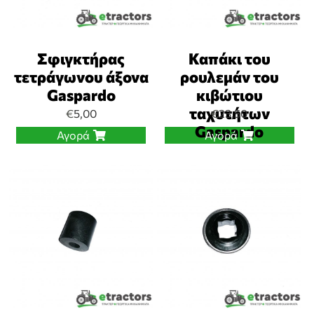
Σφιγκτήρας
Καπάκι του
τετράγωνου άξονα
ρουλεμάν του
Gaspardo
κιβώτιου
ταχυτήτων
€
5,00
€
23,50
Gaspardo
Αγορά
Αγορά