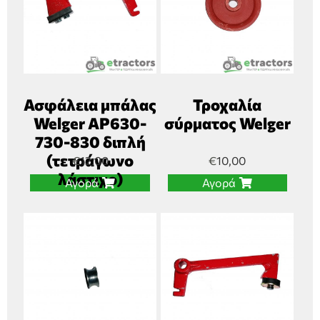
Ασφάλεια μπάλας
Τροχαλία
Welger AP630-
σύρματος Welger
730-830 διπλή
(τετράγωνο
€
12,00
€
10,00
λάστιχο)
Αγορά
Αγορά