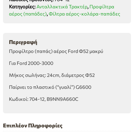
Ford
Κατηγορίες:
Ανταλλακτικά Τρακτέρ
,
Προφίλτρα
Φ52
αέρος (παπάδες)
,
Φίλτρα αέρος-κολάρα-παπάδες
μακρύ
ποσότητα
Περιγραφή
Προφίλτρο (παπάς) αέρος Ford Φ52 μακρύ
Για Ford 2000-3000
Μήκος σωλήνας: 24cm, διάμετρος Φ52
Παίρνει το πλαστικό (“γυαλί”) G6600
Κωδικοί: 704-12, B9NN9A660C
Επιπλέον Πληροφορίες