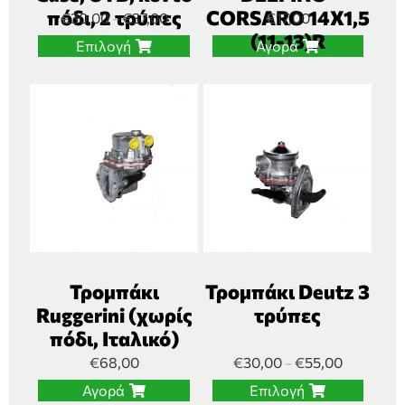
πόδι, 2 τρύπες
CORSARO 14Χ1,5
€
30,00
€
37,00
€
17,00
–
(11-13)R
Επιλογή
Αγορά
Τρομπάκι
Τρομπάκι Deutz 3
Ruggerini (χωρίς
τρύπες
πόδι, Ιταλικό)
€
68,00
€
30,00
€
55,00
–
Αγορά
Επιλογή