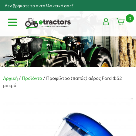
Δεν βρήκατε το ανταλλακτικό σας?
0
Αρχική
/
Προϊόντα
/
Προφίλτρο (παπάς) αέρος Ford Φ52
μακρύ