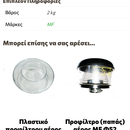
Επιπλέον Πληροφορίες
Βάρος
2 kg
Μάρκες
MF
Μπορεί επίσης να σας αρέσει…
Πλαστικό
Προφίλτρο (παπάς)
προφίλτρου αέρος
αέρος MF Φ52