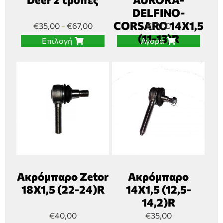
DELFINO-
CORSARO 14Χ1,5
€
35,00
€
67,00
€
17,00
–
(11-13)R
Επιλογή
Αγορά
Ακρόμπαρο Zetor
Ακρόμπαρο
18Χ1,5 (22-24)R
14Χ1,5 (12,5-
14,2)R
€
40,00
€
35,00