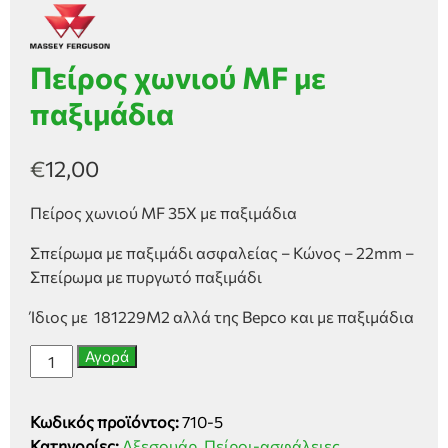
Πείρος χωνιού MF με
παξιμάδια
€
12,00
Πείρος χωνιού MF 35Χ με παξιμάδια
Σπείρωμα με παξιμάδι ασφαλείας – Κώνος – 22mm –
Σπείρωμα με πυργωτό παξιμάδι
Ίδιος με 181229M2 αλλά της Bepco και με παξιμάδια
Πείρος
Αγορά
χωνιού
MF
Κωδικός προϊόντος:
710-5
με
Κατηγορίες:
Αξεσουάρ
,
Πείροι-ασφάλειες