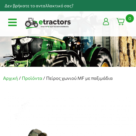
Δεν βρήκατε το ανταλλακτικό σας?
0
Αρχική
/
Προϊόντα
/
Πείρος χωνιού MF με παξιμάδια