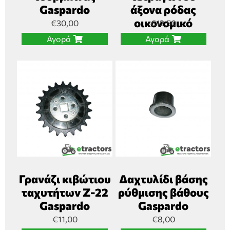
Gaspardo
άξονα ρόδας
οικονομικό
€
30,00
€
12,50
Αγορά
Αγορά
Γρανάζι κιβώτιου
Δαχτυλίδι βάσης
ταχυτήτων Ζ-22
ρύθμισης βάθους
Gaspardo
Gaspardo
€
11,00
€
8,00