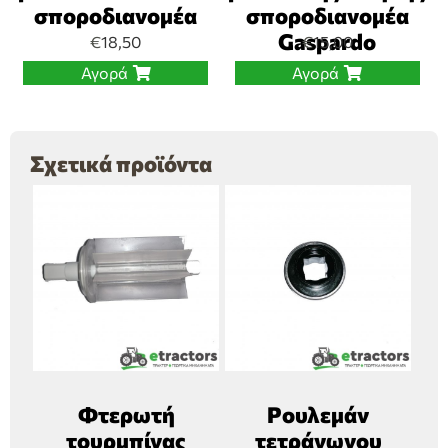
σποροδιανομέα
σποροδιανομέα
Gaspardo
€
18,50
€
15,00
Αγορά
Αγορά
Σχετικά προϊόντα
Φτερωτή
Ρουλεμάν
τουρμπίνας
τετράγωνου