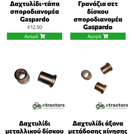
Δαχτυλίδι-τάπα
Γρανάζια σετ
σποροδιανομέα
δίσκου
Gaspardo
σποροδιανομέα
Gaspardo
€
12,50
€
77,00
Αγορά
Αγορά
Δαχτυλίδι
Δαχτυλίδι άξονα
μεταλλικού δίσκου
μετάδοσης κίνησης