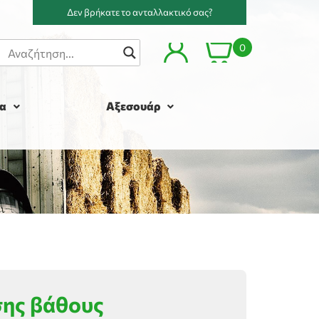
Δεν βρήκατε το ανταλλακτικό σας?
0
α
Αξεσουάρ
σης βάθους