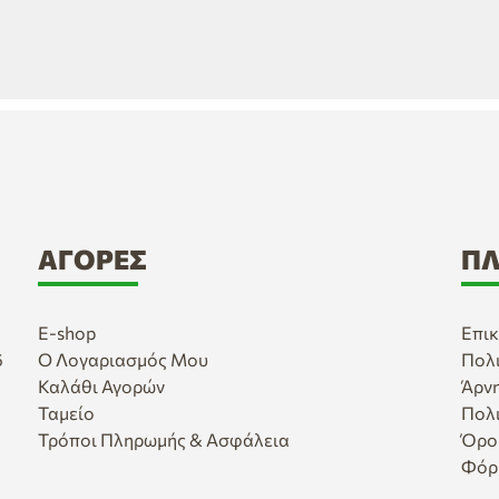
ΑΓΟΡΈΣ
ΠΛ
E-shop
Επικ
6
Ο Λογαριασμός Μου
Πολ
Καλάθι Αγορών
Άρν
Ταμείο
Πολ
Τρόποι Πληρωμής & Ασφάλεια
Όρο
Φόρ