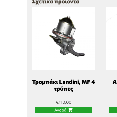
Σχετικά προϊόντα
Τρομπάκι Landini, MF 4
Α
τρύπες
€
110,00
Αγορά