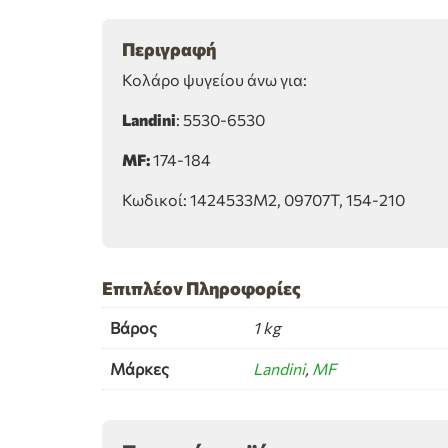
Περιγραφή
Κολάρο ψυγείου άνω για:
Landini
: 5530-6530
MF:
174-184
Κωδικοί: 1424533M2, 09707T, 154-210
Επιπλέον Πληροφορίες
Βάρος
1 kg
Μάρκες
Landini
,
MF