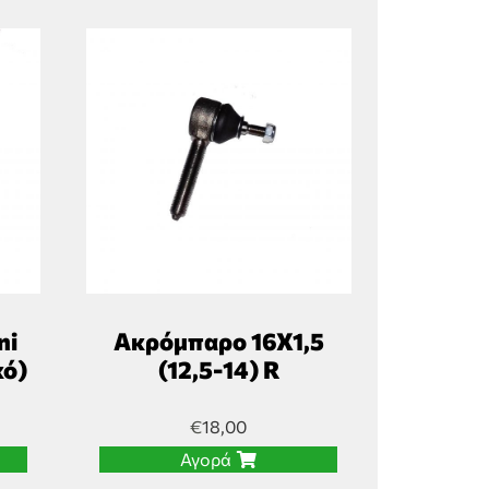
ni
Ακρόμπαρο 16Χ1,5
κό)
(12,5-14) R
€
18,00
Αγορά