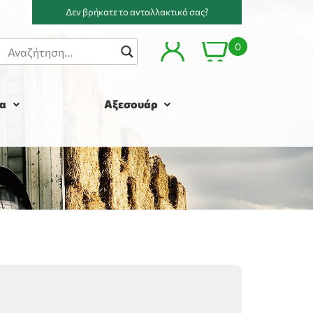
Δεν βρήκατε το ανταλλακτικό σας?
0
α
Αξεσουάρ