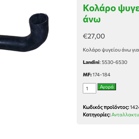
Κολάρο ψυγε
άνω
€
27,00
Κολάρο ψυγείου άνω για
Landini
: 5530-6530
MF:
174-184
Κολάρο
Αγορά
ψυγείου
Landini
Κωδικός προϊόντος:
142
5530-
Κατηγορίες:
Ανταλλακτι
6530
άνω
ποσότητα