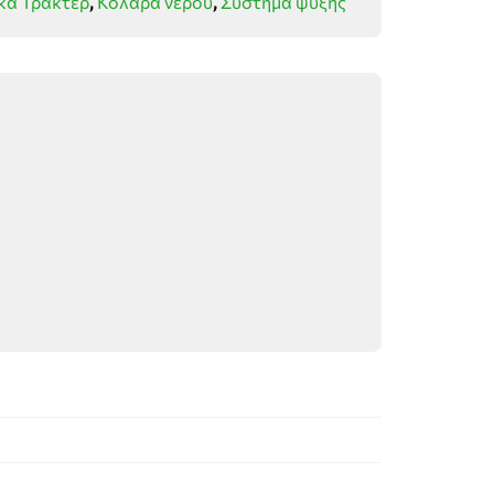
κά Τρακτέρ
,
Κολάρα νερού
,
Σύστημα ψύξης