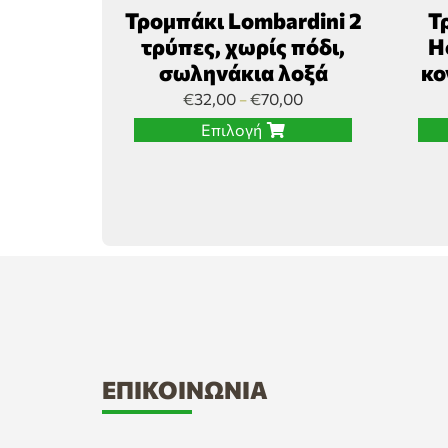
Τρομπάκι Lombardini 2
Τ
τρύπες, χωρίς πόδι,
H
σωληνάκια λοξά
κο
€
32,00
€
70,00
–
Επιλογή
ΕΠΙΚΟΙΝΩΝΊΑ