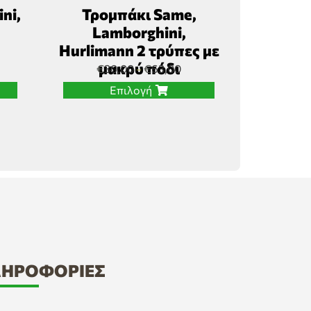
ni,
Τρομπάκι Same,
Lamborghini,
Hurlimann 2 τρύπες με
μακρύ πόδι
€
30,00
€
63,00
–
Επιλογή
ΗΡΟΦΟΡΊΕΣ