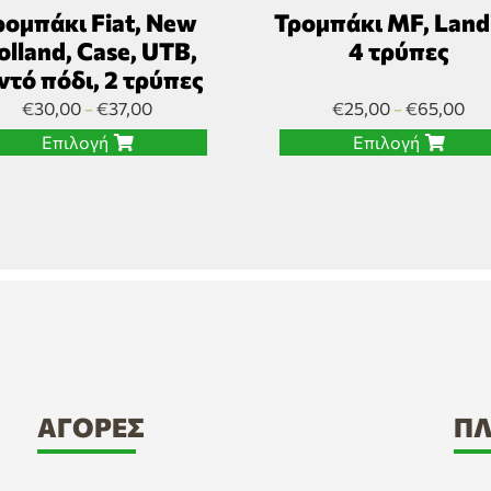
ρομπάκι Fiat, New
Τρομπάκι MF, Landi
olland, Case, UTB,
4 τρύπες
ντό πόδι, 2 τρύπες
€
30,00
€
37,00
€
25,00
€
65,00
–
–
Επιλογή
Επιλογή
ΑΓΟΡΈΣ
ΠΛ