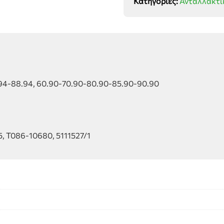
Κατηγορίες:
Ανταλλακτι
80-
90
άνω
ποσότητα
4-88.94, 60.90-70.90-80.90-85.90-90.90
5, T086-10680, 5111527/1