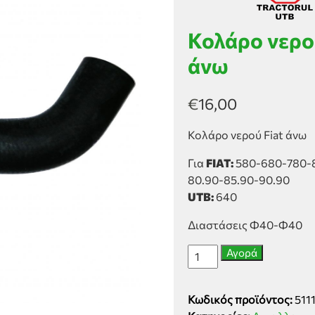
Κολάρο νερού
άνω
€
16,00
Κολάρο νερού Fiat άνω
Για
FIAT:
580-680-780-8
80.90-85.90-90.90
UTB:
640
Διαστάσεις Φ40-Φ40
Κολάρο
Αγορά
νερού
Fiat
Κωδικός προϊόντος:
511
σειρές