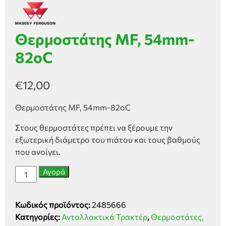
Θερμοστάτης MF, 54mm-
82oC
€
12,00
Θερμοστάτης MF, 54mm-82oC
Στους θερμοστάτες πρέπει να ξέρουμε την
εξωτερική διάμετρο του πιάτου και τους βαθμούς
που ανοίγει.
Θερμοστάτης
Αγορά
MF,
54mm-
Κωδικός προϊόντος:
2485666
82oC
Κατηγορίες:
Ανταλλακτικά Τρακτέρ
,
Θερμοστάτες,
ποσότητα