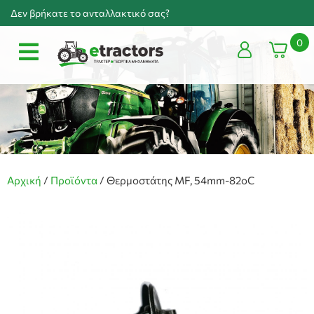
Δεν βρήκατε το ανταλλακτικό σας?
0
Αρχική
/
Προϊόντα
/
Θερμοστάτης MF, 54mm-82oC