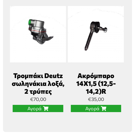
Τρομπάκι Deutz
Ακρόμπαρο
σωληνάκια λοξά,
14Χ1,5 (12,5-
2 τρύπες
14,2)R
€
70,00
€
35,00
Αγορά
Αγορά