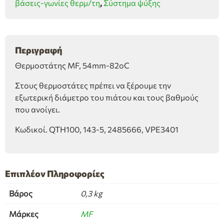
βάσεις-γωνίες θερμ/τη
,
Σύστημα ψύξης
Περιγραφή
Θερμοστάτης MF, 54mm-82oC
Στους θερμοστάτες πρέπει να ξέρουμε την
εξωτερική διάμετρο του πιάτου και τους βαθμούς
που ανοίγει.
Κωδικοί. QTH100, 143-5, 2485666, VPE3401
Επιπλέον Πληροφορίες
Βάρος
0,3 kg
Μάρκες
MF