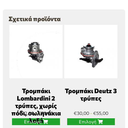
Σχετικά προϊόντα
Τρομπάκι
Τρομπάκι Deutz 3
Lombardini 2
τρύπες
τρύπες, χωρίς
πόδι, σωληνάκια
€
32,00
€
70,00
€
30,00
€
55,00
–
–
λοξά
Επιλογή
Επιλογή