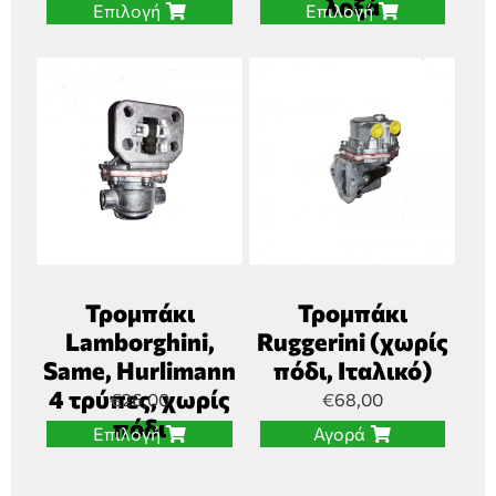
λοξά
Επιλογή
Επιλογή
Τρομπάκι
Τρομπάκι
Lamborghini,
Ruggerini (χωρίς
Same, Hurlimann
πόδι, Ιταλικό)
4 τρύπες, χωρίς
€
26,00
€
68,00
πόδι
Επιλογή
Αγορά