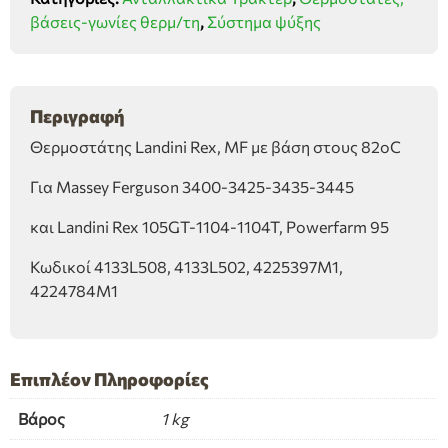
με
βάσεις-γωνίες θερμ/τη
,
Σύστημα ψύξης
βάση
στους
82οC
ποσότητα
Περιγραφή
Θερμοστάτης Landini Rex, MF με βάση στους 82οC
Για Massey Ferguson 3400-3425-3435-3445
και Landini Rex 105GT-1104-1104T, Powerfarm 95
Κωδικοί 4133L508, 4133L502, 4225397Μ1,
4224784Μ1
Επιπλέον Πληροφορίες
Βάρος
1 kg