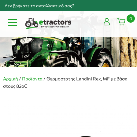
Δεν βρήκατε το ανταλλακτικό σας?
0
Αρχική
/
Προϊόντα
/
Θερμοστάτης Landini Rex, MF με βάση
στους 82οC