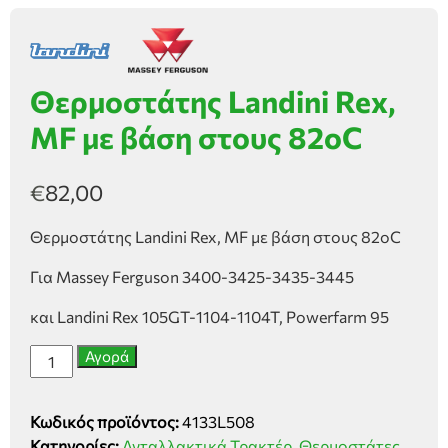
Θερμοστάτης Landini Rex,
MF με βάση στους 82οC
€
82,00
Θερμοστάτης Landini Rex, MF με βάση στους 82οC
Για Massey Ferguson 3400-3425-3435-3445
και Landini Rex 105GT-1104-1104T, Powerfarm 95
Θερμοστάτης
Αγορά
Landini
Rex,
Κωδικός προϊόντος:
4133L508
MF
Κατηγορίες:
Ανταλλακτικά Τρακτέρ
,
Θερμοστάτες,