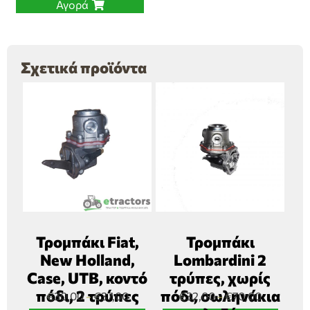
Αγορά
Σχετικά προϊόντα
Τρομπάκι Fiat,
Τρομπάκι
New Holland,
Lombardini 2
Case, UTB, κοντό
τρύπες, χωρίς
πόδι, 2 τρύπες
πόδι, σωληνάκια
€
30,00
€
37,00
€
32,00
€
70,00
–
–