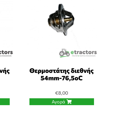
νής
Θερμοστάτης διεθνής
54mm-76,5oC
€
8,00
Αγορά