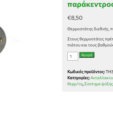
παράκεντρο
€
8,50
Θερμοστάτης διεθνής, 
Στους θερμοστάτες πρέπ
πιάτου και τους βαθμούς
Θερμοστάτης
Αγορά
διεθνής,
παράκεντρος,
Κωδικός προϊόντος:
TH3
44mm-
Κατηγορίες:
Ανταλλακτι
82οC
θερμ/τη
,
Σύστημα ψύξης
ποσότητα