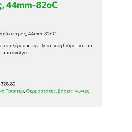
ς, 44mm-82οC
παράκεντρος, 44mm-82οC
ει να ξέρουμε την εξωτερική διάμετρο του
 που ανοίγει.
328.82
κά Τρακτέρ
,
Θερμοστάτες, βάσεις-γωνίες