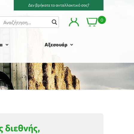
Δεν βρήκατε το ανταλλακτικό σας?
0
α
Αξεσουάρ
 διεθνής,