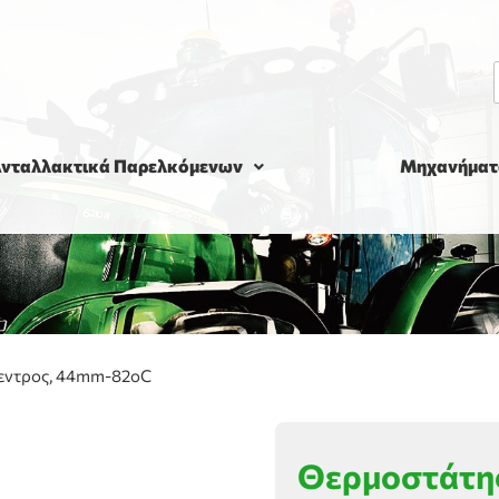
νταλλακτικά Παρελκόμενων
Μηχανήματ
κεντρος, 44mm-82οC
Θερμοστάτης