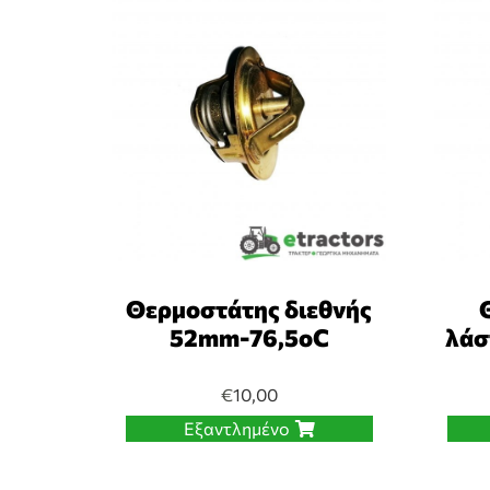
Θερμοστάτης διεθνής
52mm-76,5oC
λάσ
€
10,00
Εξαντλημένο