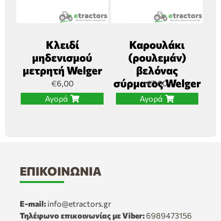
Κλειδί
Καρουλάκι
μηδενισμού
(ρουλεμάν)
μετρητή Welger
βελόνας
σύρματος Welger
€
6,00
€
7,00
Αγορά
Αγορά
ΕΠΙΚΟΙΝΩΝΊΑ
E-mail:
info@etractors.gr
Τηλέφωνο επικοινωνίας με Viber:
6989473156