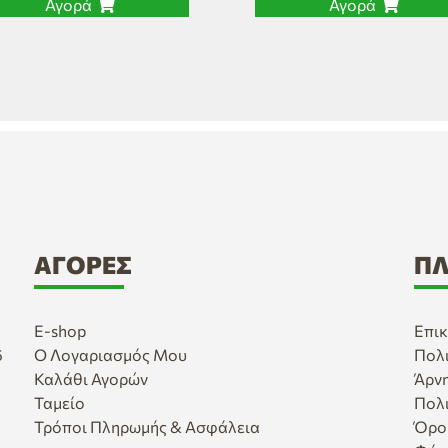
Αγορά
Αγορά
ΑΓΟΡΈΣ
ΠΛ
E-shop
Επικ
6
Ο Λογαριασμός Μου
Πολ
Καλάθι Αγορών
Άρν
Ταμείο
Πολ
Τρόποι Πληρωμής & Ασφάλεια
Όρο