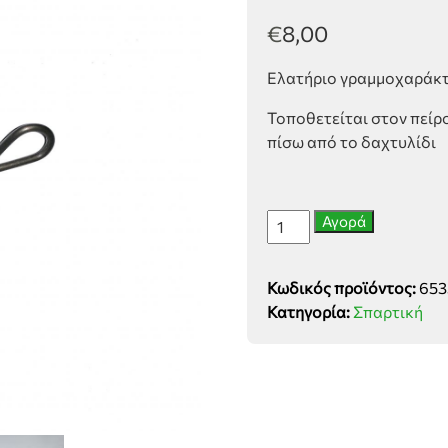
€
8,00
Ελατήριο γραμμοχαράκτ
Τοποθετείται στον πείρ
πίσω από το δαχτυλίδι
Ελατήριο
Αγορά
γραμμοχαράκτη
Gaspardo
Κωδικός προϊόντος:
653
ποσότητα
Κατηγορία:
Σπαρτική