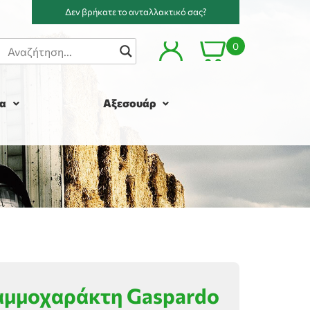
Δεν βρήκατε το ανταλλακτικό σας?
0
α
Αξεσουάρ
αμμοχαράκτη Gaspardo