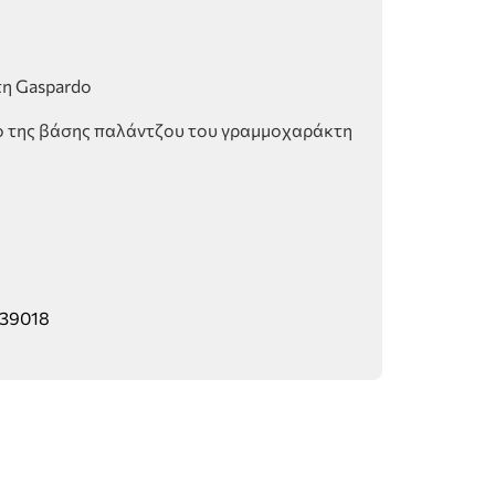
η Gaspardo
ο της βάσης παλάντζου του γραμμοχαράκτη
39018