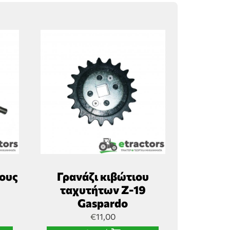
θους
Γρανάζι κιβώτιου
ταχυτήτων Ζ-19
Gaspardo
€
11,00