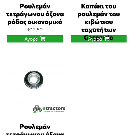
Ρουλεμάν
Καπάκι του
τετράγωνου άξονα
ρουλεμάν του
ρόδας οικονομικό
κιβώτιου
ταχυτήτων
€
12,50
€
23,50
Gaspardo
Αγορά
Αγορά
Ρουλεμάν
τετράγωνου άξονα