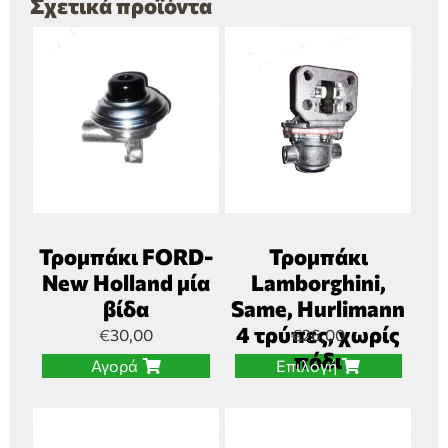
Σχετικά προϊόντα
Τρομπάκι FORD-
Τρομπάκι
New Holland μία
Lamborghini,
βίδα
Same, Hurlimann
4 τρύπες, χωρίς
€
30,00
€
26,00
πόδι
Αγορά
Επιλογή