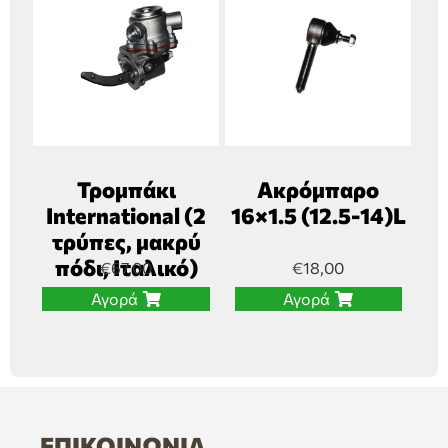
Τρομπάκι
Ακρόμπαρο
International (2
16×1.5 (12.5-14)L
τρύπες, μακρύ
πόδι, Ιταλικό)
€
67,00
€
18,00
Αγορά
Αγορά
ΕΠΙΚΟΙΝΩΝΊΑ