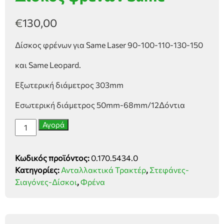
€
130,00
Δίσκος φρένων για Same Laser 90-100-110-130-150
και Same Leopard.
Εξωτερική διάμετρος 303mm
Εσωτερική διάμετρος 50mm-68mm/12Δόντια
Δίσκος
Αγορά
φρένων
Same
Κωδικός προϊόντος:
0.170.5434.0
ποσότητα
Κατηγορίες:
Ανταλλακτικά Τρακτέρ
,
Στεφάνες-
Σιαγόνες-Δίσκοι
,
Φρένα