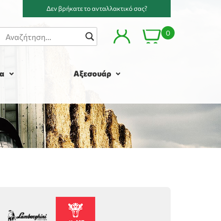
Δεν βρήκατε το ανταλλακτικό σας?
0
α
Αξεσουάρ