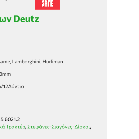
ων Deutz
Same, Lamborghini, Hurliman
223mm
/12Δόντια
15.6021.2
κά Τρακτέρ
,
Στεφάνες-Σιαγόνες-Δίσκοι
,