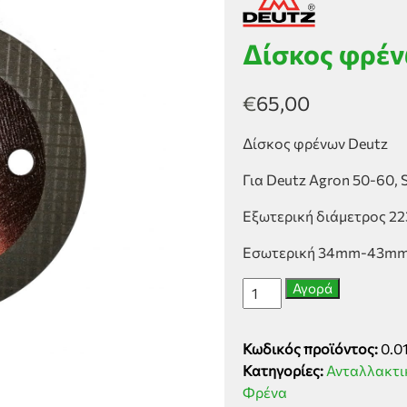
Δίσκος φρέν
€
65,00
Δίσκος φρένων Deutz
Για Deutz Agron 50-60, 
Εξωτερική διάμετρος 
Εσωτερική 34mm-43mm
Δίσκος
Αγορά
φρένων
Deutz
Κωδικός προϊόντος:
0.0
ποσότητα
Κατηγορίες:
Ανταλλακτι
Φρένα