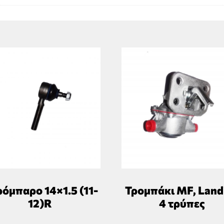
όμπαρο 14×1.5 (11-
Τρομπάκι MF, Landi
12)R
4 τρύπες