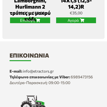
Lamborghini,
14Χ1,5 (12,5-
Hurlimann 2
14,2)R
τρύπες με μακρύ
€
30,00
€
63,00
€
35,00
–
πόδι
Επιλογή
Αγορά
ΕΠΙΚΟΙΝΩΝΊΑ
E-mail:
info@etractors.gr
Τηλέφωνο επικοινωνίας με Viber:
6989473156
Δευτέρα-Παρασκευή: 09:00-15:00