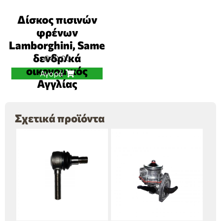
Δίσκος πισινών
φρένων
Lamborghini, Same
δενδρ/κά
€
40,00
οικονομικός
Αγορά
Αγγλίας
Σχετικά προϊόντα