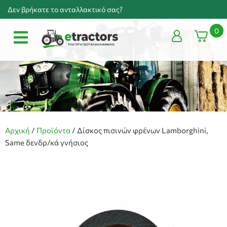
Δεν βρήκατε το ανταλλακτικό σας?
0
Αρχική
/
Προϊόντα
/
Δίσκος πισινών φρένων Lamborghini,
Same δενδρ/κά γνήσιος