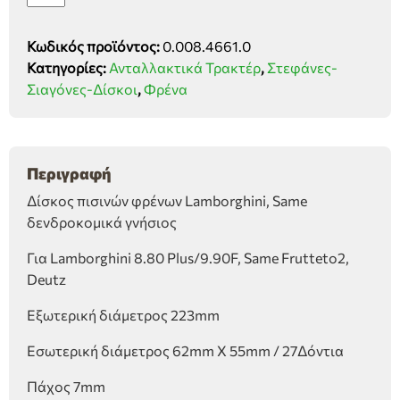
πισινών
φρένων
Κωδικός προϊόντος:
0.008.4661.0
Lamborghini,
Κατηγορίες:
Ανταλλακτικά Τρακτέρ
,
Στεφάνες-
Same
Σιαγόνες-Δίσκοι
,
Φρένα
δενδρ/
κά
γνήσιος
ποσότητα
Περιγραφή
Δίσκος πισινών φρένων Lamborghini, Same
δενδροκομικά γνήσιος
Για Lamborghini 8.80 Plus/9.90F, Same Frutteto2,
Deutz
Εξωτερική διάμετρος 223mm
Εσωτερική διάμετρος 62mm X 55mm / 27Δόντια
Πάχος 7mm