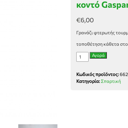
κοντό Gaspa
€
6,00
Γρανάζι φτερωτής τουρμ
τοποθέτηση κάθετα στο 
Γρανάζι
Αγορά
φτερωτής
τουρμπίνας
Κωδικός προϊόντος:
662
κοντό
Κατηγορία:
Σπαρτική
Gaspardo
ποσότητα