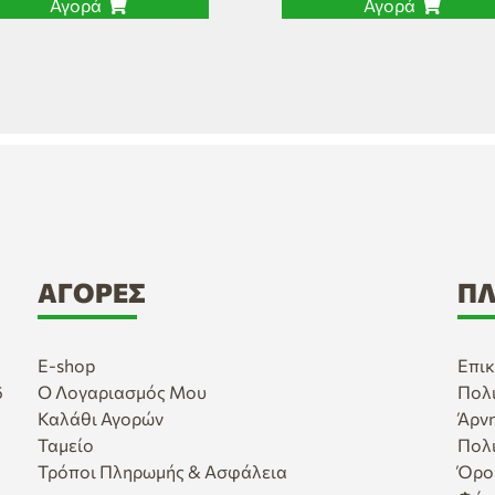
Αγορά
Αγορά
ΑΓΟΡΈΣ
ΠΛ
E-shop
Επικ
6
Ο Λογαριασμός Μου
Πολ
Καλάθι Αγορών
Άρν
Ταμείο
Πολ
Τρόποι Πληρωμής & Ασφάλεια
Όρο