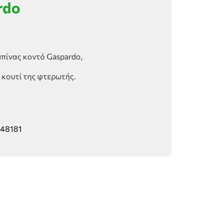
rdo
πίνας κοντό Gaspardo,
κουτί της φτερωτής.
48181