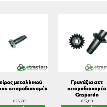
είρος μεταλλικού
Γρανάζια σετ
κου σποροδιανομέα
σποροδιανομέα
Gaspardo
€
26,00
€
57,00