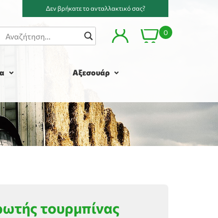
Δεν βρήκατε το ανταλλακτικό σας?
0
α
Αξεσουάρ
ρωτής τουρμπίνας