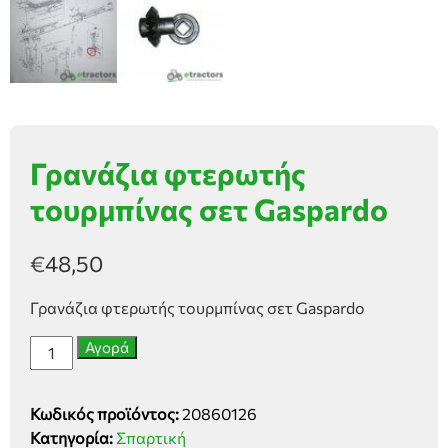
Γρανάζια φτερωτής
τουρμπίνας σετ Gaspardo
€
48,50
Γρανάζια φτερωτής τουρμπίνας σετ Gaspardo
Γρανάζια
Αγορά
φτερωτής
τουρμπίνας
Κωδικός προϊόντος:
20860126
σετ
Κατηγορία:
Σπαρτική
Gaspardo