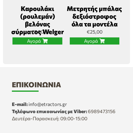
Καρουλάκι
Μετρητής μπάλας
(ρουλεμάν)
δεξιόστροφος
βελόνας
όλα τα μοντέλα
σύρματος Welger
€
7,00
€
25,00
Αγορά
Αγορά
ΕΠΙΚΟΙΝΩΝΊΑ
E-mail:
info@etractors.gr
Τηλέφωνο επικοινωνίας με Viber:
6989473156
Δευτέρα-Παρασκευή: 09:00-15:00