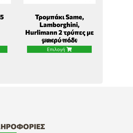
,5
Τρομπάκι Same,
Lamborghini,
Hurlimann 2 τρύπες με
μακρύ πόδι
€
30,00
€
63,00
–
Επιλογή
ΗΡΟΦΟΡΊΕΣ