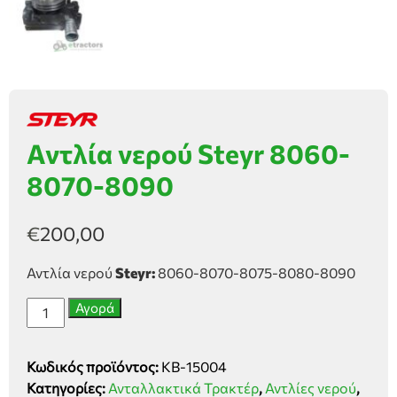
Αντλία νερού Steyr 8060-
8070-8090
€
200,00
Αντλία νερού
Steyr:
8060-8070-8075-8080-8090
Αντλία
Αγορά
νερού
Steyr
Κωδικός προϊόντος:
KB-15004
8060-
Κατηγορίες:
Ανταλλακτικά Τρακτέρ
,
Αντλίες νερού
,
8070-