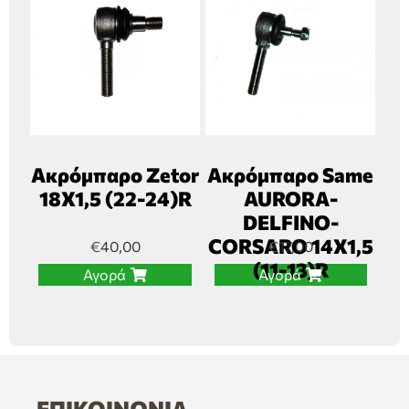
Ακρόμπαρο Zetor
Ακρόμπαρο Same
18Χ1,5 (22-24)R
AURORA-
DELFINO-
CORSARO 14Χ1,5
€
40,00
€
17,00
(11-13)R
Αγορά
Αγορά
ΕΠΙΚΟΙΝΩΝΊΑ