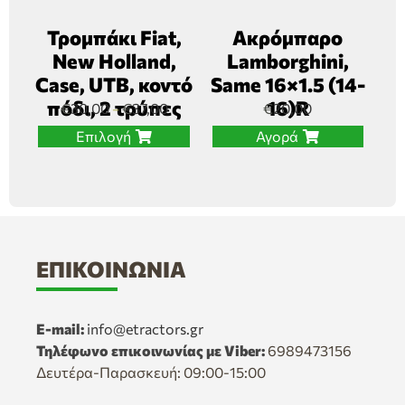
Τρομπάκι Fiat,
Ακρόμπαρο
New Holland,
Lamborghini,
Case, UTB, κοντό
Same 16×1.5 (14-
πόδι, 2 τρύπες
16)R
€
30,00
€
37,00
€
20,00
–
Επιλογή
Αγορά
ΕΠΙΚΟΙΝΩΝΊΑ
E-mail:
info@etractors.gr
Τηλέφωνο επικοινωνίας με Viber:
6989473156
Δευτέρα-Παρασκευή: 09:00-15:00