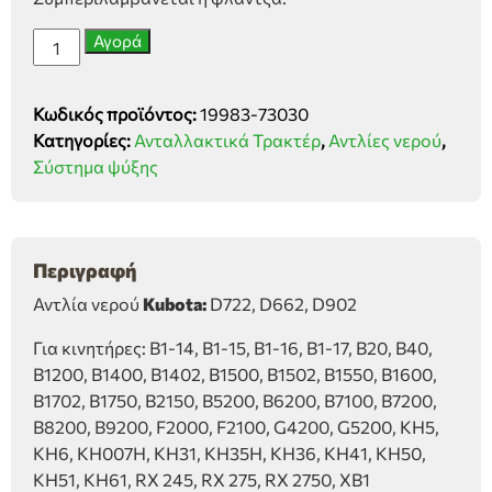
Αντλία
Αγορά
νερού
Kubota
Κωδικός προϊόντος:
19983-73030
D722,
Κατηγορίες:
Ανταλλακτικά Τρακτέρ
,
Αντλίες νερού
,
D662,
Σύστημα ψύξης
D902
ποσότητα
Περιγραφή
Αντλία νερού
Kubota:
D722, D662, D902
Για κινητήρες: B1-14, B1-15, B1-16, B1-17, B20, B40,
B1200, B1400, B1402, B1500, B1502, B1550, B1600,
B1702, B1750, B2150, B5200, B6200, B7100, B7200,
B8200, B9200, F2000, F2100, G4200, G5200, KH5,
KH6, KH007H, KH31, KH35H, KH36, KH41, KH50,
KH51, KH61, RX 245, RX 275, RX 2750, XB1