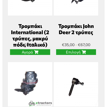
Τρομπάκι
Τρομπάκι John
International (2
Deer 2 τρύπες
τρύπες, μακρύ
πόδι, Ιταλικό)
€
67,00
€
35,00
€
67,00
–
Αγορά
Επιλογή