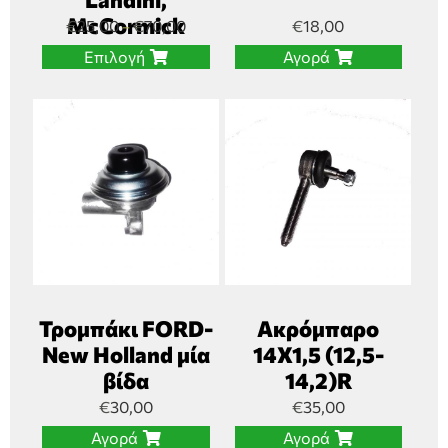
McCormick
€
25,00
€
70,00
€
18,00
–
Επιλογή
Αγορά
Τρομπάκι FORD-
Ακρόμπαρο
New Holland μία
14Χ1,5 (12,5-
βίδα
14,2)R
€
30,00
€
35,00
Αγορά
Αγορά