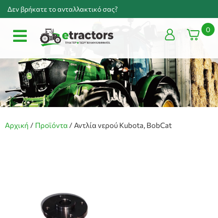
Δεν βρήκατε το ανταλλακτικό σας?
0
Αρχική
/
Προϊόντα
/
Αντλία νερού Kubota, BobCat