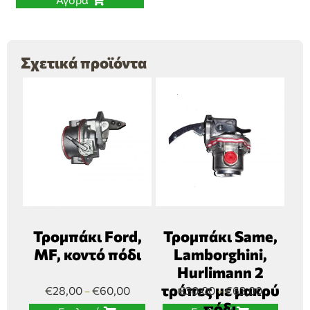
Σχετικά προϊόντα
Τρομπάκι Ford,
Τρομπάκι Same,
MF, κοντό πόδι
Lamborghini,
Hurlimann 2
τρύπες με μακρύ
€
28,00
€
60,00
€
30,00
€
63,00
–
–
πόδι