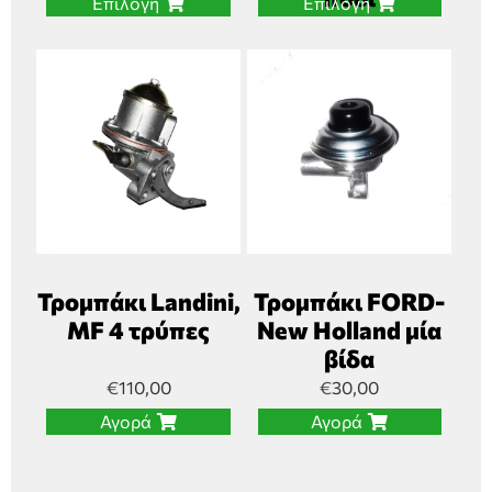
Επιλογή
Επιλογή
Τρομπάκι Landini,
Τρομπάκι FORD-
MF 4 τρύπες
New Holland μία
βίδα
€
110,00
€
30,00
Αγορά
Αγορά