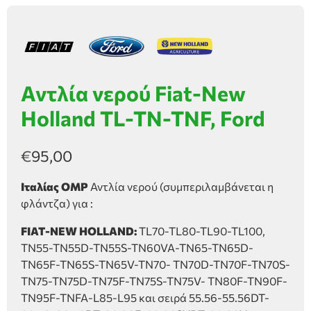
Αντλία νερού Fiat-New
Holland TL-TN-TNF, Ford
€
95,00
Ιταλίας OMP
Αντλία νερού (συμπεριλαμβάνεται η
φλάντζα) για :
FIAT-NEW HOLLAND:
TL70-TL80-TL90-TL100,
TN55-TN55D-TN55S-TN60VA-TN65-TN65D-
TN65F-TN65S-TN65V-TN70- TN70D-TN70F-TN70S-
TN75-TN75D-TN75F-TN75S-TN75V- TN80F-TN90F-
TN95F-TNFA-L85-L95 και σειρά 55.56-55.56DT-