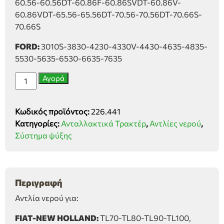
60.56-60.56DT-60.86F-60.86SVDT-60.86V-
60.86VDT-65.56-65.56DT-70.56-70.56DT-70.66S-
70.66S
FORD:
3010S-3830-4230-4330V-4430-4635-4835-
5530-5635-6530-6635-7635
Αντλία
Αγορά
νερού
Fiat-
Κωδικός προϊόντος:
226.441
New
Κατηγορίες:
Ανταλλακτικά Τρακτέρ
,
Αντλίες νερού
,
Holland
Σύστημα ψύξης
TL-
TN-
TNF,
Ford
Περιγραφή
ποσότητα
Αντλία νερού για:
FIAT-NEW HOLLAND:
TL70-TL80-TL90-TL100,