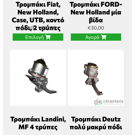
Τρομπάκι Fiat,
Τρομπάκι FORD-
New Holland,
New Holland μία
Case, UTB, κοντό
βίδα
πόδι, 2 τρύπες
€
30,00
€
37,00
€
30,00
–
Επιλογή
Αγορά
Τρομπάκι Landini,
Τρομπάκι Deutz
MF 4 τρύπες
πολύ μακρύ πόδι