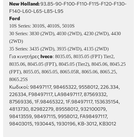
New Holland:
93.85-90-F100-F110-F115-F120-F130-
F140-L60-L65-L85-L95
Ford
10S Series: 3010S, 4010S, 5010S
30 Series: 3830 (2WD), 4030 (2WD), 4230 (2WD), 4430
(2WD)
35 Series: 3435 (2WD), 3935 (2WD), 4135 (2WD)
Για κινητήρες
Iveco
:
8035.05, 8035.05 (FPT) Tier2,
8035.06, 8045.05 (FPT), 8045.05 (Tier2), 8045.06, 8045.25
(FPT), 8055.05, 8065.05, 8065.05R, 8065.06, 8065.25,
8065.25S
Κωδικοί: 98497117, 98465322, 9558012, 226.334,
226334, F98497117, LA98497117, 87569332,
87569336, 1F.98465322, 1F.98497117, 153635154,
4813730, 82982279, 89558012, 932100079,
98413559, 98497115, 9958012, FA98497117,
98403015, 1930445, 1930196, KB-3012, KB3012