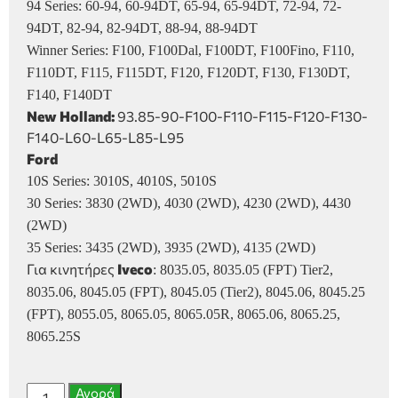
94 Series: 60-94, 60-94DT, 65-94, 65-94DT, 72-94, 72-
94DT, 82-94, 82-94DT, 88-94, 88-94DT
Winner Series: F100, F100Dal, F100DT, F100Fino, F110,
F110DT, F115, F115DT, F120, F120DT, F130, F130DT,
F140, F140DT
New Holland:
93.85-90-F100-F110-F115-F120-F130-
F140-L60-L65-L85-L95
Ford
10S Series: 3010S, 4010S, 5010S
30 Series: 3830 (2WD), 4030 (2WD), 4230 (2WD), 4430
(2WD)
35 Series: 3435 (2WD), 3935 (2WD), 4135 (2WD)
Για κινητήρες
Iveco
:
8035.05, 8035.05 (FPT) Tier2,
8035.06, 8045.05 (FPT), 8045.05 (Tier2), 8045.06, 8045.25
(FPT), 8055.05, 8065.05, 8065.05R, 8065.06, 8065.25,
8065.25S
Αντλία
Αγορά