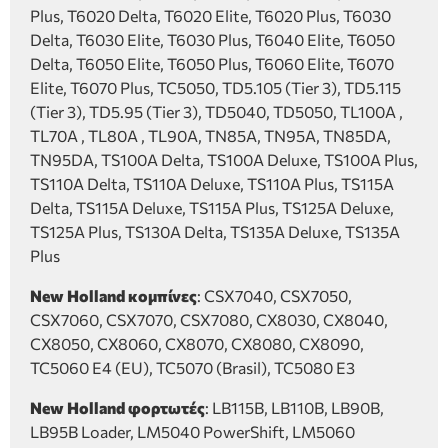
Plus, T6020 Delta, T6020 Elite, T6020 Plus, T6030
Delta, T6030 Elite, T6030 Plus, T6040 Elite, T6050
Delta, T6050 Elite, T6050 Plus, T6060 Elite, T6070
Elite, T6070 Plus, TC5050, TD5.105 (Tier 3), TD5.115
(Tier 3), TD5.95 (Tier 3), TD5040, TD5050, TL100A ,
TL70A , TL80A , TL90A, TN85A, TN95A, TN85DA,
TN95DA, TS100A Delta, TS100A Deluxe, TS100A Plus,
TS110A Delta, TS110A Deluxe, TS110A Plus, TS115A
Delta, TS115A Deluxe, TS115A Plus, TS125A Deluxe,
TS125A Plus, TS130A Delta, TS135A Deluxe, TS135A
Plus
New Holland κομπίνες
: CSX7040, CSX7050,
CSX7060, CSX7070, CSX7080, CX8030, CX8040,
CX8050, CX8060, CX8070, CX8080, CX8090,
TC5060 E4 (EU), TC5070 (Brasil), TC5080 E3
New Holland φορτωτές
: LB115B, LB110B, LB90B,
LB95B Loader, LM5040 PowerShift, LM5060