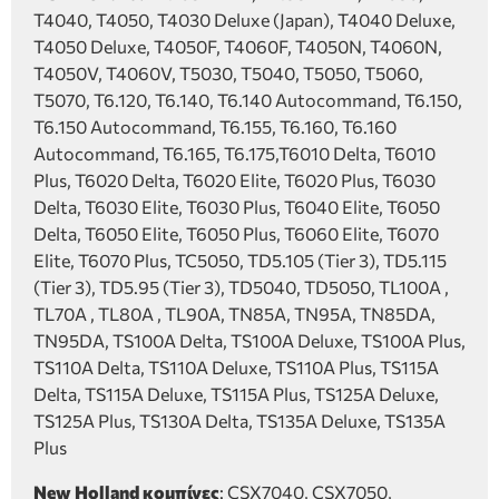
T4040, T4050, T4030 Deluxe (Japan), T4040 Deluxe,
T4050 Deluxe, T4050F, T4060F, T4050N, T4060N,
T4050V, T4060V, T5030, T5040, T5050, T5060,
T5070, T6.120, T6.140, T6.140 Autocommand, T6.150,
T6.150 Autocommand, T6.155, T6.160, T6.160
Autocommand, T6.165, T6.175,T6010 Delta, T6010
Plus, T6020 Delta, T6020 Elite, T6020 Plus, T6030
Delta, T6030 Elite, T6030 Plus, T6040 Elite, T6050
Delta, T6050 Elite, T6050 Plus, T6060 Elite, T6070
Elite, T6070 Plus, TC5050, TD5.105 (Tier 3), TD5.115
(Tier 3), TD5.95 (Tier 3), TD5040, TD5050, TL100A ,
TL70A , TL80A , TL90A, TN85A, TN95A, TN85DA,
TN95DA, TS100A Delta, TS100A Deluxe, TS100A Plus,
TS110A Delta, TS110A Deluxe, TS110A Plus, TS115A
Delta, TS115A Deluxe, TS115A Plus, TS125A Deluxe,
TS125A Plus, TS130A Delta, TS135A Deluxe, TS135A
Plus
New Holland κομπίνες
: CSX7040, CSX7050,