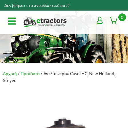
Δεν βρήκατε το ανταλλακτικό σας?
0
Αρχική
/
Προϊόντα
/
Αντλία νερού Case IHC, New Holland,
Steyer