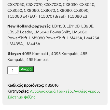
CSX7060, CSX7070, CSX7080, CX8030, CX8040,
CX8050, CX8060, CX8070, CX8080, CX8090,
TC5060 E4 (EU), TC5070 (Brasil), TC5080 E3
New Holland φορτωτές
: LB115B, LB110B, LB90B,
LB95B Loader, LM5040 PowerShift, LM5060
PowerShift, LM5080 PowerShift, LM415A, LM425A,
LM435A, LM445A
Steyer:
4085 Kompakt , 4095 Kompakt , 485
Kompakt , 495 Kompak
Αντλία
Αγορά
νερού
Case
Κωδικός προϊόντος:
ΚΒ5016
IHC,
Κατηγορίες:
Ανταλλακτικά Τρακτέρ
,
Αντλίες νερού
,
New
Σύστημα ψύξης
Holland,
Steyer