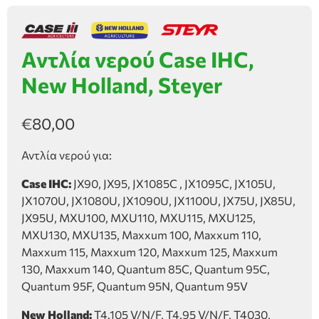
Αντλία νερού Case IHC,
New Holland, Steyer
€
80,00
Αντλία νερού για:
Case IHC:
JX90, JX95, JX1085C , JX1095C, JX105U,
JX1070U, JX1080U, JX1090U, JX1100U, JX75U, JX85U,
JX95U, MXU100, MXU110, MXU115, MXU125,
MXU130, MXU135, Maxxum 100, Maxxum 110,
Maxxum 115, Maxxum 120, Maxxum 125, Maxxum
130, Maxxum 140, Quantum 85C, Quantum 95C,
Quantum 95F, Quantum 95N, Quantum 95V
New Holland:
T4.105 V/N/F, T4.95 V/N/F, T4030,