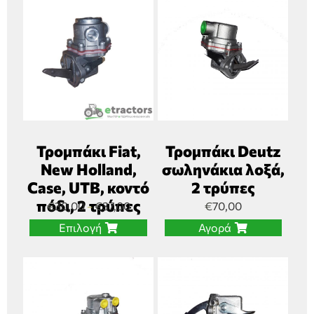
Τρομπάκι Fiat,
Τρομπάκι Deutz
New Holland,
σωληνάκια λοξά,
Case, UTB, κοντό
2 τρύπες
πόδι, 2 τρύπες
€
30,00
€
37,00
€
70,00
–
Επιλογή
Αγορά