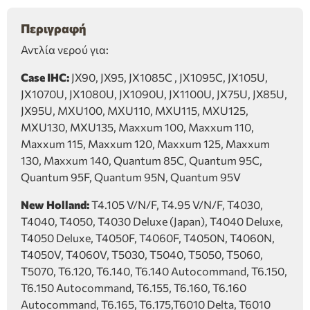
ποσότητα
Περιγραφή
Αντλία νερού για:
Case IHC:
JX90, JX95, JX1085C , JX1095C, JX105U,
JX1070U, JX1080U, JX1090U, JX1100U, JX75U, JX85U,
JX95U, MXU100, MXU110, MXU115, MXU125,
MXU130, MXU135, Maxxum 100, Maxxum 110,
Maxxum 115, Maxxum 120, Maxxum 125, Maxxum
130, Maxxum 140, Quantum 85C, Quantum 95C,
Quantum 95F, Quantum 95N, Quantum 95V
New Holland:
T4.105 V/N/F, T4.95 V/N/F, T4030,
T4040, T4050, T4030 Deluxe (Japan), T4040 Deluxe,
T4050 Deluxe, T4050F, T4060F, T4050N, T4060N,
T4050V, T4060V, T5030, T5040, T5050, T5060,
T5070, T6.120, T6.140, T6.140 Autocommand, T6.150,
T6.150 Autocommand, T6.155, T6.160, T6.160
Autocommand, T6.165, T6.175,T6010 Delta, T6010