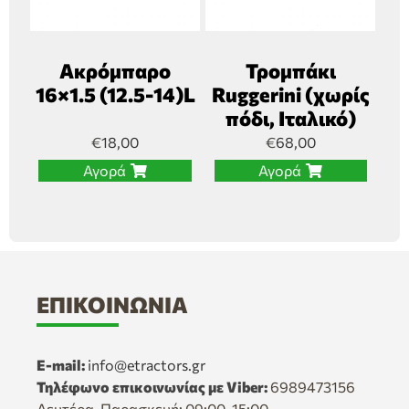
Ακρόμπαρο
Τρομπάκι
16×1.5 (12.5-14)L
Ruggerini (χωρίς
πόδι, Ιταλικό)
€
18,00
€
68,00
Αγορά
Αγορά
ΕΠΙΚΟΙΝΩΝΊΑ
E-mail:
info@etractors.gr
Τηλέφωνο επικοινωνίας με Viber:
6989473156
Δευτέρα-Παρασκευή: 09:00-15:00