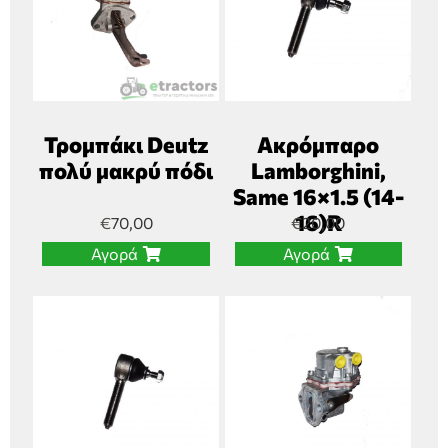
Τρομπάκι Deutz
Ακρόμπαρο
πολύ μακρύ πόδι
Lamborghini,
Same 16×1.5 (14-
16)R
€
70,00
€
20,00
Αγορά
Αγορά