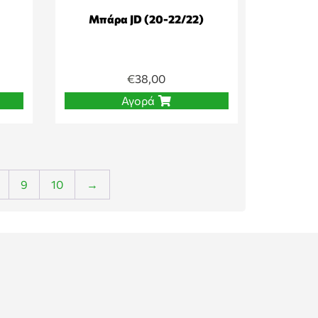
Μπάρα JD (20-22/22)
€
38,00
Αγορά
9
10
→