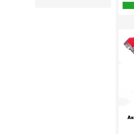
MF
New Holland
Renault
Same
Steyr
URSUS
UTB
Valmet
Zetor
ΙΜΤ
Show value(s)
Ακ