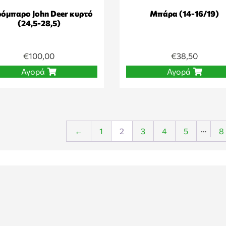
όμπαρο John Deer κυρτό
Μπάρα (14-16/19)
(24,5-28,5)
€
100,00
€
38,50
Αγορά
Αγορά
…
←
1
2
3
4
5
8