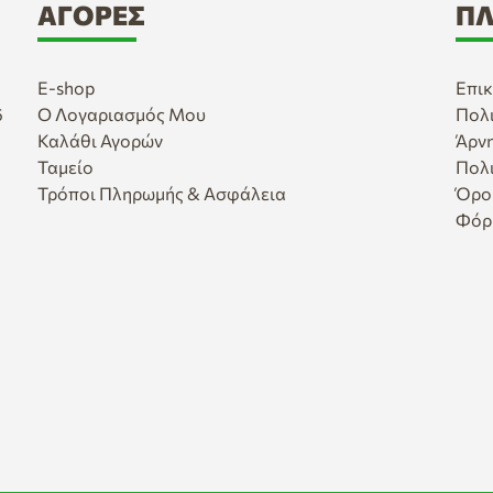
ΑΓΟΡΈΣ
ΠΛ
E-shop
Επικ
6
Ο Λογαριασμός Μου
Πολ
Καλάθι Αγορών
Άρν
Ταμείο
Πολ
Τρόποι Πληρωμής & Ασφάλεια
Όρο
Φόρ