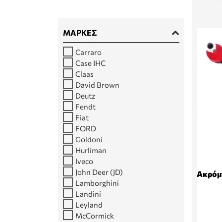
ΜΆΡΚΕΣ
Carraro
Case IHC
Claas
David Brown
Deutz
Fendt
Fiat
FORD
Goldoni
Hurliman
Iveco
John Deer (JD)
Ακρόμπ
Lamborghini
Landini
Leyland
McCormick