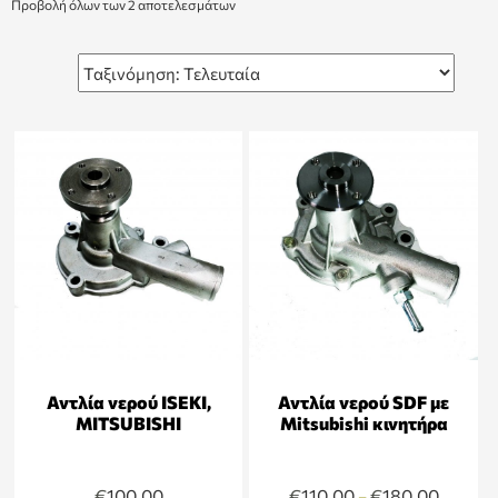
Προβολή όλων των 2 αποτελεσμάτων
Αντλία νερού ISEKI,
Αντλία νερού SDF με
MITSUBISHI
Mitsubishi κινητήρα
€
100,00
€
110,00
€
180,00
–