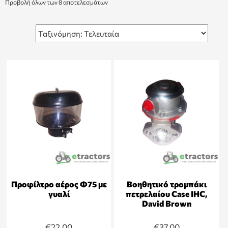
Προβολή όλων των 8 αποτελεσμάτων
Προφίλτρο αέρος Φ75 με
Βοηθητικό τρομπάκι
γυαλί
πετρελαίου Case IHC,
David Brown
€
22,00
€
37,00