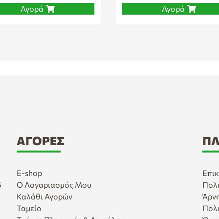
Αγορά
Αγορά
ΑΓΟΡΈΣ
ΠΛ
E-shop
Επικ
6
Ο Λογαριασμός Μου
Πολ
Καλάθι Αγορών
Άρν
Ταμείο
Πολ