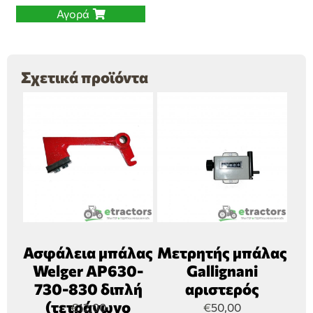
Αγορά
Σχετικά προϊόντα
Ασφάλεια μπάλας
Μετρητής μπάλας
Welger AP630-
Gallignani
730-830 διπλή
αριστερός
(τετράγωνο
€
12,00
€
50,00