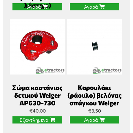
λάστιχο)
Αγορά
Αγορά
Σώμα καστάνιας
Καρουλάκι
δετικού Welger
(ράουλο) βελόνας
AP630-730
σπάγκου Welger
€
40,00
€
3,50
Εξαντλημένο
Αγορά