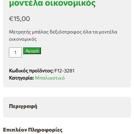
μοντέλα οικονομικός
€
15,00
Μετρητής μπάλας δεξιόστροφος όλα τα μοντέλα
οικονομικός
Μετρητής
Αγορά
μπάλας
δεξιόστροφος
Κωδικός προϊόντος:
F12-3281
όλα
Κατηγορία:
Μπαλιαστικό
τα
μοντέλα
οικονομικός
ποσότητα
Περιγραφή
Επιπλέον Πληροφορίες