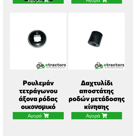
Ρουλεμάν
Δαχτυλίδι
τετράγωνου
αποστάτης
άξονα ρόδας
ροδών μετάδοσης
οικονομικό
κίνησης
€
12,50
€
2,00
Αγορά
Αγορά