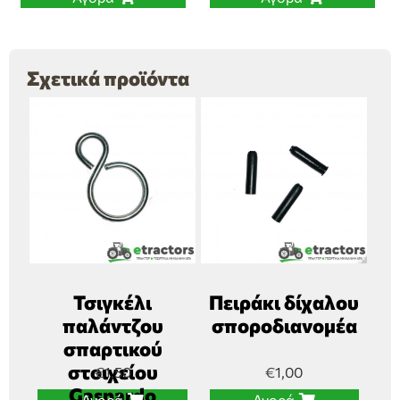
Σχετικά προϊόντα
Τσιγκέλι
Πειράκι δίχαλου
παλάντζου
σποροδιανομέα
σπαρτικού
στοιχείου
€
1,50
€
1,00
Gaspardo
Αγορά
Αγορά