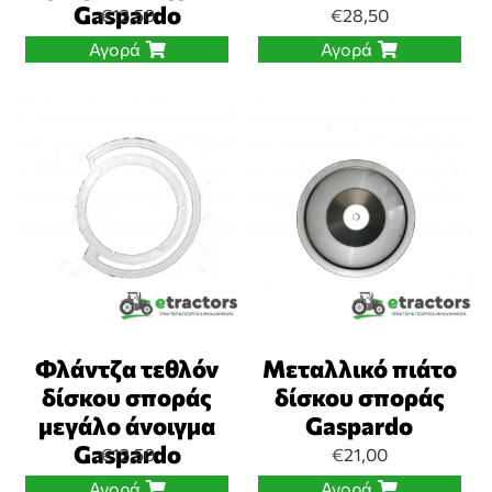
Gaspardo
€
12,50
€
28,50
Αγορά
Αγορά
Φλάντζα τεθλόν
Μεταλλικό πιάτο
δίσκου σποράς
δίσκου σποράς
μεγάλο άνοιγμα
Gaspardo
Gaspardo
€
12,50
€
21,00
Αγορά
Αγορά