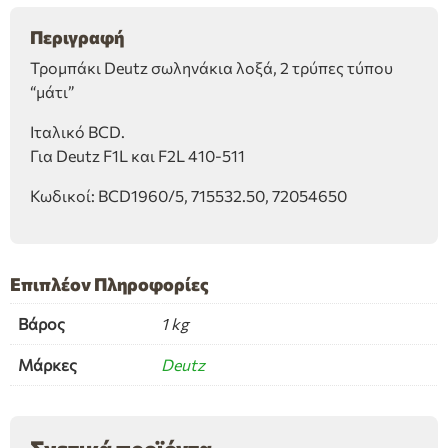
Περιγραφή
Τρομπάκι Deutz σωληνάκια λοξά, 2 τρύπες τύπου
“μάτι”
Ιταλικό BCD.
Για Deutz F1L και F2L 410-511
Κωδικοί: BCD1960/5, 715532.50, 72054650
Επιπλέον Πληροφορίες
Βάρος
1 kg
Μάρκες
Deutz