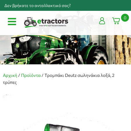
Δεν βρήκατε το ανταλλακτικό σας?
0
Αρχική
/
Προϊόντα
/
Τρομπάκι Deutz σωληνάκια λοξά, 2
τρύπες