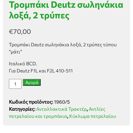
Τρομπάκι Deutz σωληνάκια
λοξά, 2 τρύπες
€
70,00
Τρομπάκι Deutz σωληνάκια λοξά, 2 τρύπες τύπου
“μάτι”
Ιταλικό BCD.
Για Deutz F1L και F2L 410-511
Τρομπάκι
Αγορά
Deutz
σωληνάκια
Κωδικός προϊόντος:
1960/5
λοξά,
Κατηγορίες:
Ανταλλακτικά Τρακτέρ
,
Αντλίες
2
πετρελαίου και τρομπάκια
,
Κύκλωμα πετρελαίου
τρύπες
ποσότητα