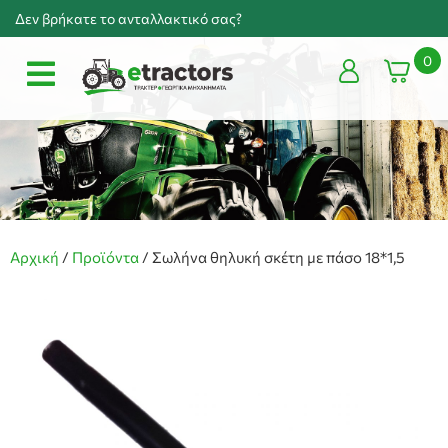
Δεν βρήκατε το ανταλλακτικό σας?
0
Αρχική
/
Προϊόντα
/
Σωλήνα θηλυκή σκέτη με πάσο 18*1,5