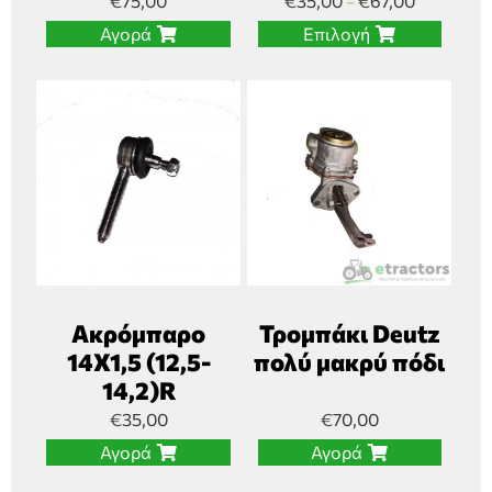
€
75,00
€
35,00
€
67,00
–
Αγορά
Επιλογή
Ακρόμπαρο
Τρομπάκι Deutz
14Χ1,5 (12,5-
πολύ μακρύ πόδι
14,2)R
€
35,00
€
70,00
Αγορά
Αγορά