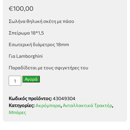
€
100,00
Σωλήνα θηλυκή σκέτη με πάσο
Σπείρωμα 18*1,5
Εσωτερική διάμετρος 18mm
Για Lamborghini
Παραδίδεται με τους σφιγκτήρες του
Σωλήνα
Αγορά
θηλυκή
σκέτη
Κωδικός προϊόντος:
43049304
με
Κατηγορίες:
Ακρόμπαρα
,
Ανταλλακτικά Τρακτέρ
,
πάσο
Μπάρες
18*1,5
ποσότητα