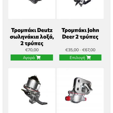
Τρομπάκι Deutz
Τρομπάκι John
σωληνάκια λοξά,
Deer 2 τρύπες
2 τρύπες
€
70,00
€
35,00
€
67,00
–
Αγορά
Επιλογή