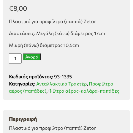
€
8,00
Πλαστικό για προφίλτρο (παππά) Zetor
Διαστάσεις: Μεγάλη (κάτω) διάμετρος 17cm
Μικρή (πάνω) διάμετρος 10,5cm
Πλαστικό
Αγορά
για
προφίλτρο
Κωδικός προϊόντος:
93-1335
Zetor
Κατηγορίες:
Ανταλλακτικά Τρακτέρ
,
Προφίλτρα
ποσότητα
αέρος (παπάδες)
,
Φίλτρα αέρος-κολάρα-παπάδες
Περιγραφή
Πλαστικό για προφίλτρο (παππά) Zetor